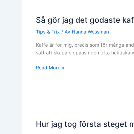
Så
gör
Så gör jag det godaste k
jag
det
Tips & Trix
/ Av
Hanna Wessman
godaste
kaffet
Kaffe är för mig, precis som för många andra
hemma
sätt att skapa en paus i den ofta hektiska
Read More »
Hur
jag
Hur jag tog första steget m
tog
första