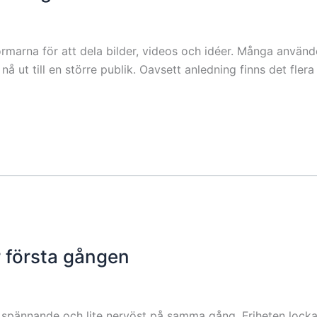
formarna för att dela bilder, videos och idéer. Många använ
 ut till en större publik. Oavsett anledning finns det flera 
r första gången
 spännande och lite nervöst på samma gång. Friheten lock