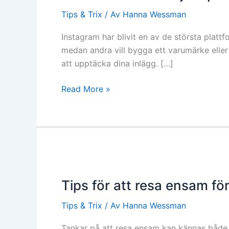
Tips & Trix
/ Av
Hanna Wessman
Instagram har blivit en av de största platt
medan andra vill bygga ett varumärke eller nå
att upptäcka dina inlägg. […]
Read More »
Tips
för
Tips för att resa ensam fö
att
resa
Tips & Trix
/ Av
Hanna Wessman
ensam
för
Tankar på att resa ensam kan kännas både