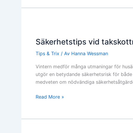
Säkerhetstips
vid
Säkerhetstips vid takskott
takskottning
Tips & Trix
/ Av
Hanna Wessman
Vintern medför många utmaningar för husäg
utgör en betydande säkerhetsrisk för både f
medveten om nödvändiga säkerhetsåtgärder 
Read More »