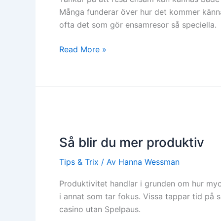
första
Många funderar över hur det kommer kännas a
gången
ofta det som gör ensamresor så speciella.
Read More »
Så
blir
Så blir du mer produktiv
du
mer
Tips & Trix
/ Av
Hanna Wessman
produktiv
Produktivitet handlar i grunden om hur mycket
i annat som tar fokus. Vissa tappar tid på s
casino utan Spelpaus.