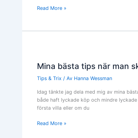
Read More »
Mina
bästa
Mina bästa tips när man s
tips
när
Tips & Trix
/ Av
Hanna Wessman
man
ska
Idag tänkte jag dela med mig av mina bästa t
köpa
både haft lyckade köp och mindre lyckade 
fastighet
första villa eller om du
Read More »